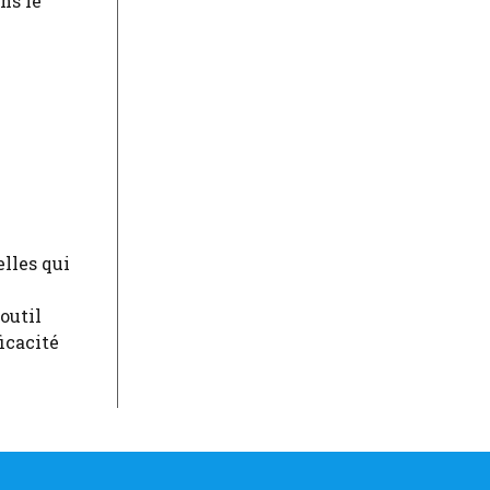
ns le
lles qui
outil
icacité