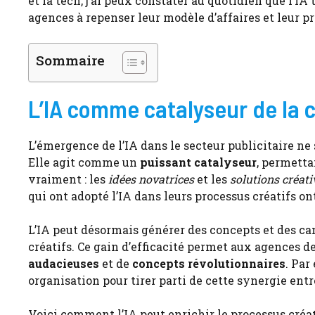
et la tech, j’ai peux constater au quotidien que l’I
agences à repenser leur modèle d’affaires et leur pr
Sommaire
L’IA comme catalyseur de la c
L’émergence de l’IA dans le secteur publicitaire ne s
Elle agit comme un
puissant catalyseur
, permetta
vraiment : les
idées novatrices
et les
solutions créati
qui ont adopté l’IA dans leurs processus créatifs o
L’IA peut désormais générer des concepts et des c
créatifs. Ce gain d’efficacité permet aux agences d
audacieuses
et de
concepts révolutionnaires
. Par
organisation pour tirer parti de cette synergie ent
Voici comment l’IA peut enrichir le processus créati