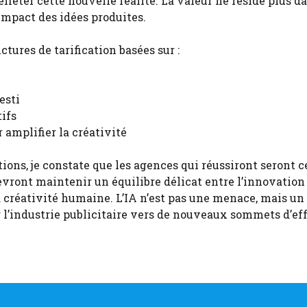
léter cette nouvelle réalité. La valeur ne réside plus da
’impact des idées produites.
tures de tarification basées sur :
esti
tifs
 amplifier la créativité
ns, je constate que les agences qui réussiront seront ce
vront maintenir un équilibre délicat entre l’innovation
 créativité humaine. L’IA n’est pas une menace, mais un 
r l’industrie publicitaire vers de nouveaux sommets d’eff