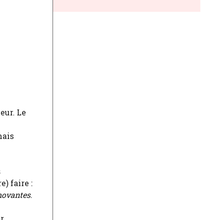
eur. Le
mais
s
) faire :
novantes
.
r