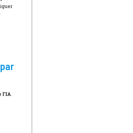
viguer
s
 par
 l’IA
.