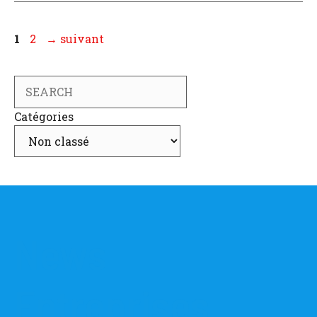
Page
Page
1
2
→
suivant
Search
Catégories
News
Entreprises