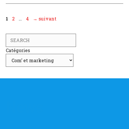
Page
Page
Page
1
2
…
4
→
suivant
Search
Catégories
News
Entreprises