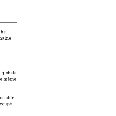
che,
omaine
 globale
 le même
possible
occupé