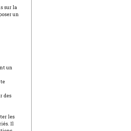
s sur la
poser un
ant un
nte
r des
ter les
iés. Il
itions