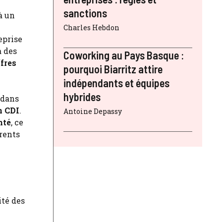
sanctions
à un
Charles Hebdon
eprise
à des
Coworking au Pays Basque :
ffres
pourquoi Biarritz attire
indépendants et équipes
hybrides
 dans
n CDI
.
Antoine Depassy
mté
, ce
rents
ité des