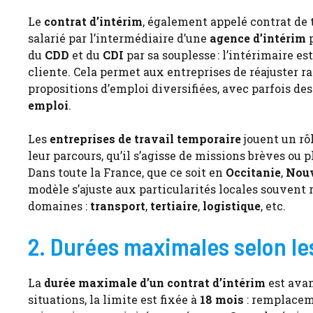
Le
contrat d’intérim
, également appelé contrat de t
salarié par l’intermédiaire d’une
agence d’intérim
p
du
CDD
et du
CDI
par sa souplesse : l’intérimaire es
cliente. Cela permet aux entreprises de réajuster r
propositions d’emploi diversifiées, avec parfois de
emploi
.
Les
entreprises de travail temporaire
jouent un rô
leur parcours, qu’il s’agisse de missions brèves ou 
Dans toute la France, que ce soit en
Occitanie
,
Nouv
modèle s’ajuste aux particularités locales souvent 
domaines :
transport
,
tertiaire
,
logistique
, etc.
2. Durées maximales selon le
La
durée maximale d’un contrat d’intérim
est avan
situations, la limite est fixée à
18 mois
: remplaceme