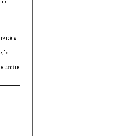
m ne
ivité à
e
, la
ée limite