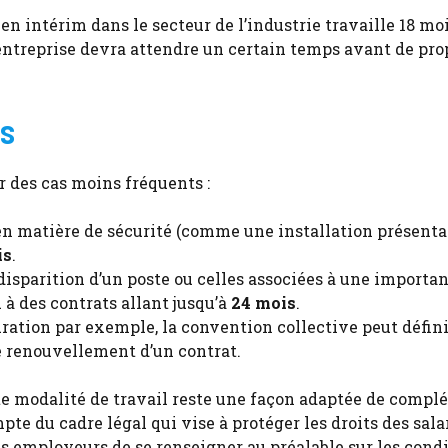
en intérim dans le secteur de l’industrie travaille 18 moi
entreprise devra attendre un certain temps avant de pro
ns
r des cas moins fréquents :
 en matière de sécurité (comme une installation présent
is
.
sparition d’un poste ou celles associées à une importa
à des contrats allant jusqu’à
24 mois
.
auration par exemple, la convention collective peut défini
le renouvellement d’un contrat.
te modalité de travail reste une façon adaptée de complé
te du cadre légal qui vise à protéger les droits des salar
s employeurs de se renseigner au préalable sur les cond