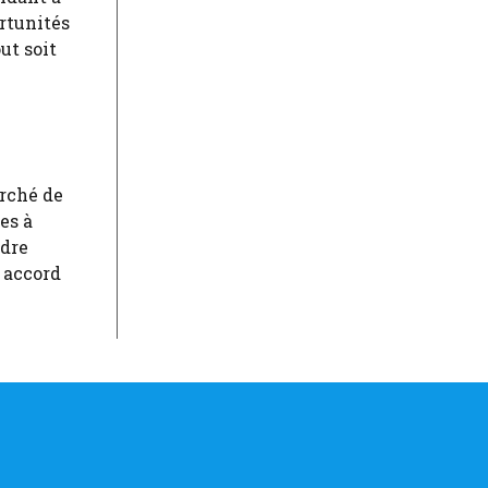
rtunités
ut soit
rché de
es à
adre
n accord