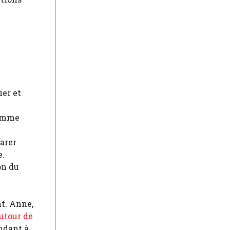
uer et
comme
parer
e.
on du
nt. Anne,
utour de
ndant à