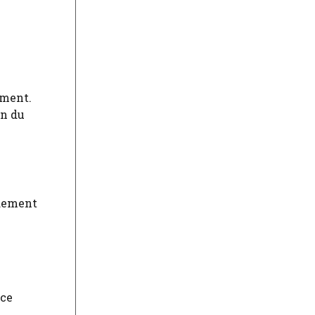
ement.
on du
idement
ace