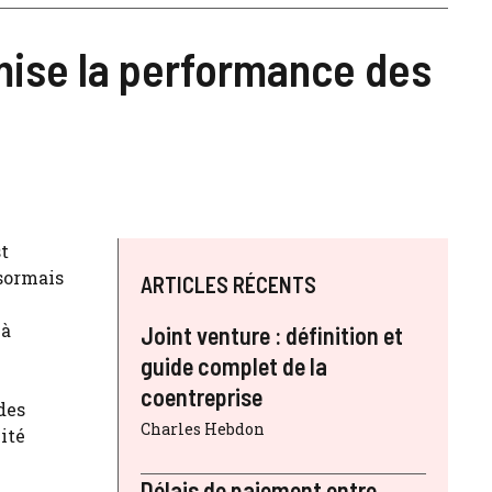
mise la performance des
t
ésormais
ARTICLES RÉCENTS
 à
Joint venture : définition et
guide complet de la
coentreprise
des
Charles Hebdon
ité
Délais de paiement entre