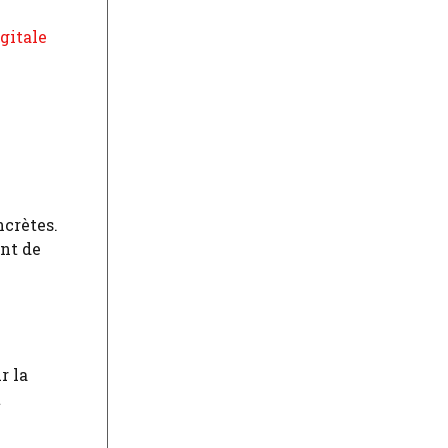
gitale
ncrètes.
ent de
r la
t