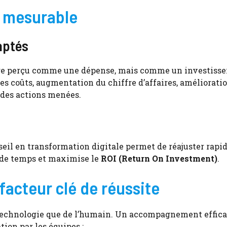
t mesurable
aptés
 être perçu comme une dépense, mais comme un investiss
es coûts, augmentation du chiffre d’affaires, améliorati
 des actions menées.
nseil en transformation digitale permet de réajuster rap
es de temps et maximise le
ROI (Return On Investment)
.
acteur clé de réussite
la technologie que de l’humain. Un accompagnement effic
tion par les équipes :