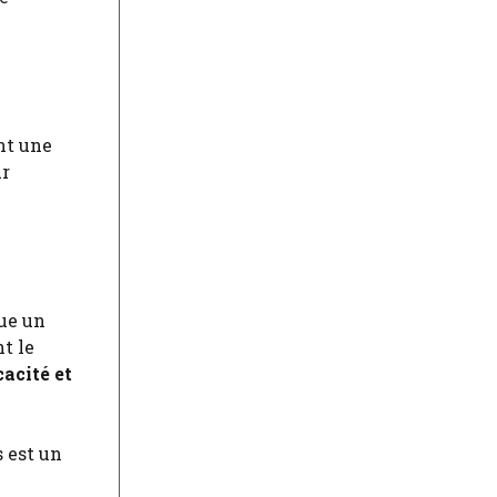
nt une
ur
tue un
t le
cacité et
s est un