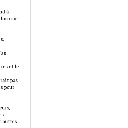
nd à
Selon une
s,
d’un
res et le
raît pas
ts pour
eurs,
es
s autres.