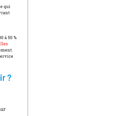
ce qui
vrant
30 à 50 %
lles
pement.
service
ir ?
our