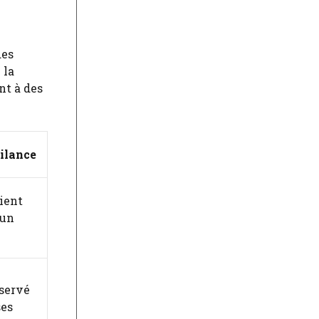
des
 la
nt à des
gilance
lient
 un
éservé
ses