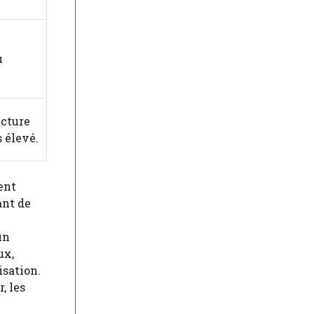
u
acture
s élevé.
ient
ant de
un
ux,
isation.
, les