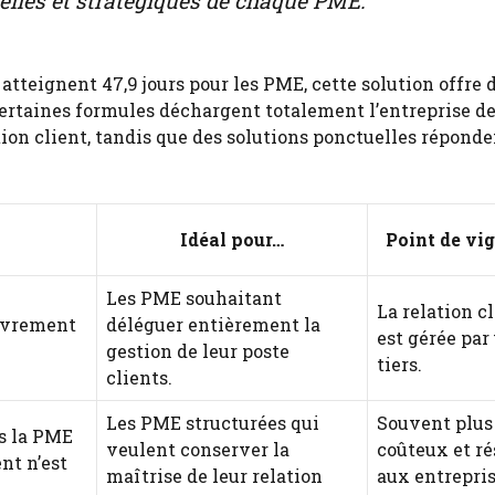
nelles et stratégiques de chaque PME.
tteignent 47,9 jours pour les PME, cette solution offre 
Certaines formules déchargent totalement l’entreprise de
tion client, tandis que des solutions ponctuelles réponde
Idéal pour…
Point de vi
Les PME souhaitant
La relation c
ouvrement
déléguer entièrement la
est gérée par
gestion de leur poste
tiers.
clients.
Les PME structurées qui
Souvent plus
is la PME
veulent conserver la
coûteux et r
nt n’est
maîtrise de leur relation
aux entrepri