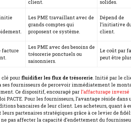
client.
solides.
initie
Les PME travaillant avec de
Dépend de
grands comptes qui
l’initiative d
pidement.
proposent ce système.
client.
Les PME avec des besoins de
 facture
Le coût par f
trésorerie ponctuels ou
nt.
peut être plu
saisonniers.
 clé pour
fluidifier les flux de trésorerie
. Initié par le cl
 ses fournisseurs de percevoir immédiatement le mont
iement. Ce dispositif, encouragé par
l’affacturage inversé
a loi PACTE. Pour les fournisseurs, l’avantage réside dans 
tions bancaires de leur client. Les acheteurs, quant à e
 leurs partenaires stratégiques grâce à ce levier de fidél
e pas affecter la capacité d’endettement du fournisseur