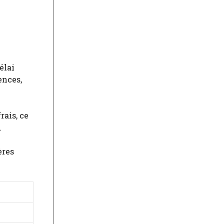
élai
ences,
rais, ce
.
ères