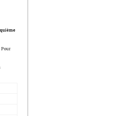
nquième
. Pour
s