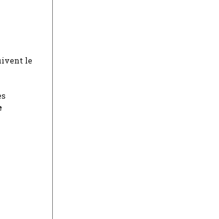
uivent le
es
e