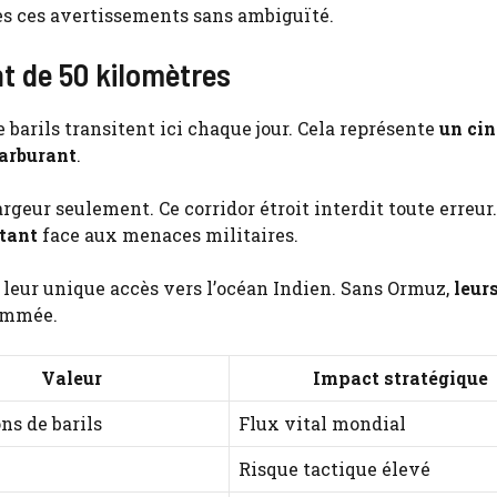
s ces avertissements sans ambiguïté.
t de 50 kilomètres
e barils transitent ici chaque jour. Cela représente
un ci
carburant
.
geur seulement. Ce corridor étroit interdit toute erreur
tant
face aux menaces militaires.
 leur unique accès vers l’océan Indien. Sans Ormuz,
leur
rammée.
Valeur
Impact stratégique
ns de barils
Flux vital mondial
Risque tactique élevé