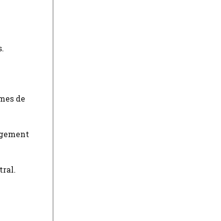
s.
èmes de
argement
tral.