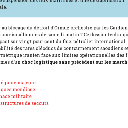
e suspension des flux maritimes et une déstabilisation
ale.
 au blocage du détroit d’Ormuz orchestré par les Gardien
icano-israéliennes de samedi matin ? Ce dossier techniq
mpact sur vingt pour cent du flux pétrolier international
abilité des rares oléoducs de contournement saoudiens e
symétrique iranien face aux limites opérationnelles des 
smes d’un
choc logistique sans précédent sur les march
atégique majeure
stiques mondiaux
nace militaire
astructures de secours