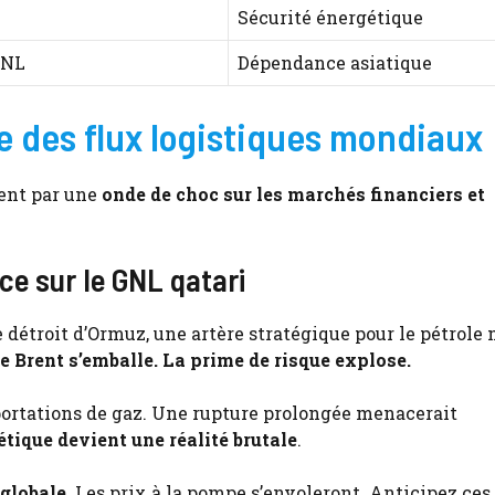
Sécurité énergétique
GNL
Dépendance asiatique
e des flux logistiques mondiaux
ent par une
onde de choc sur les marchés financiers et
ce sur le GNL qatari
e détroit d’Ormuz, une artère stratégique pour le pétrole
e Brent s’emballe. La prime de risque explose.
portations de gaz. Une rupture prolongée menacerait
tique devient une réalité brutale
.
 globale
. Les prix à la pompe s’envoleront. Anticipez ces