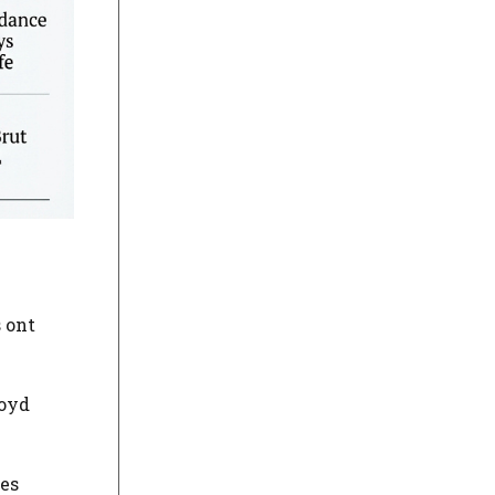
s ont
loyd
Les