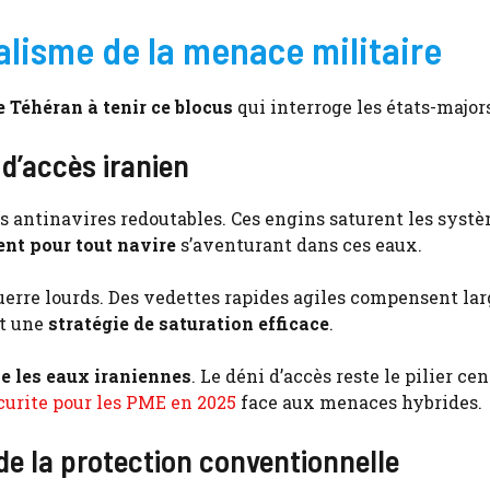
lisme de la menace militaire
e Téhéran à tenir ce blocus
qui interroge les états-major
i d’accès iranien
s antinavires redoutables. Ces engins saturent les syst
nt pour tout navire
s’aventurant dans ces eaux.
guerre lourds. Des vedettes rapides agiles compensent l
st une
stratégie de saturation efficace
.
e les eaux iraniennes
. Le déni d’accès reste le pilier cen
curite pour les PME en 2025
face aux menaces hybrides.
s de la protection conventionnelle