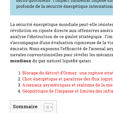
barils quotidiens : l’impact immédiat impose un
profonde de la sécurité énergétique internation
La sécurité énergétique mondiale peut-elle résister
révolution en riposte directe aux offensives amér
analyse l’obstruction de ce goulot stratégique : l’i
s’accompagne d’une évaluation rigoureuse de la vi
émiratis. Nous exposons l’efficacité de l’arsenal a
navales conventionnelles pour révéler les mécani
mondiaux
du gaz naturel liquéfié qatari.
Blocage du détroit d’Ormuz : une rupture str
Choc énergétique et paralysie des flux logi
Arsenaux asymétriques et réalisme de la me
Géopolitique de l’impasse et limites des infr
Sommaire