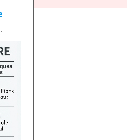
e
l
.