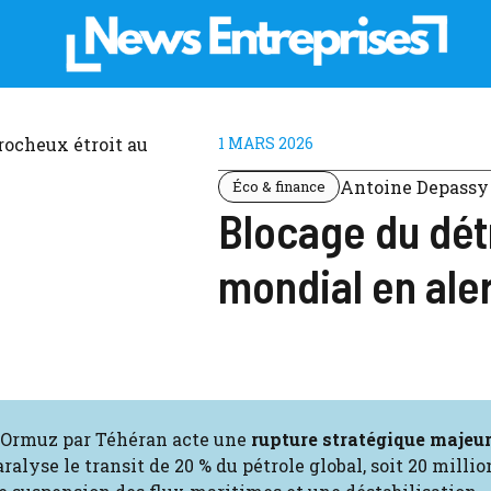
1 MARS 2026
Antoine Depassy
Éco & finance
Blocage du détr
mondial en ale
t d’Ormuz par Téhéran acte une
rupture stratégique majeu
aralyse le transit de 20 % du pétrole global, soit 20 millio