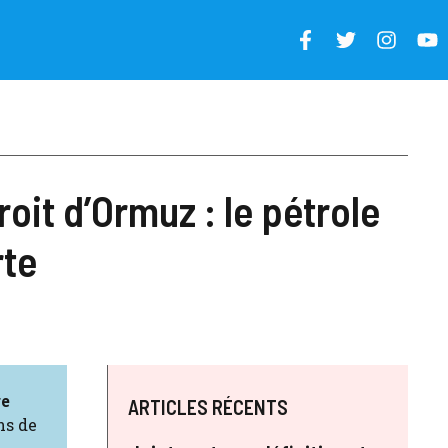
oit d’Ormuz : le pétrole
rte
re
ARTICLES RÉCENTS
ns de