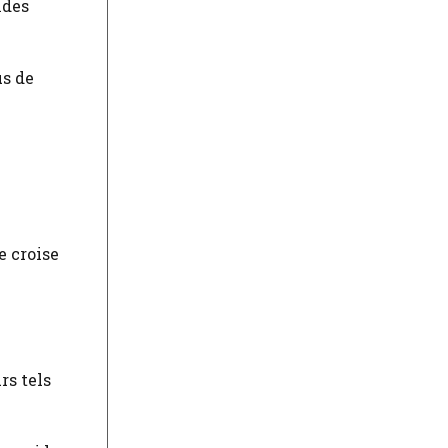
ides
us de
e croise
rs tels