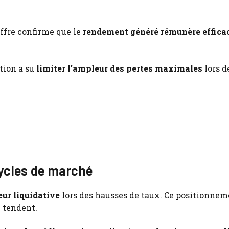
hiffre confirme que le
rendement généré rémunère effic
stion a su
limiter l’ampleur des pertes maximales
lors d
ycles de marché
eur liquidative
lors des hausses de taux. Ce positionne
e tendent.