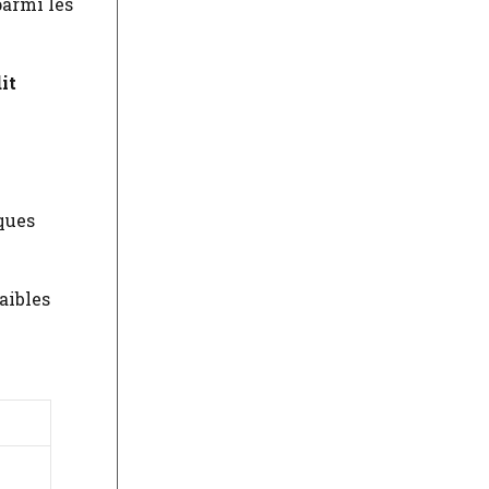
parmi les
it
iques
aibles