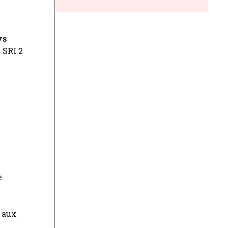
ys
 SRI 2
e
é aux