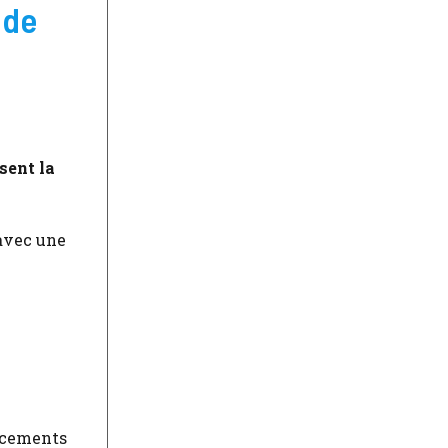
 de
sent la
 avec une
lacements