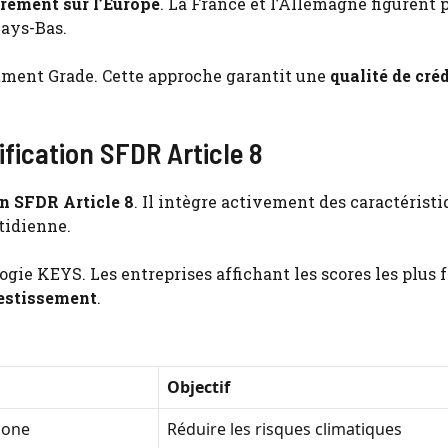
rement sur l’Europe
. La France et l’Allemagne figurent 
Pays-Bas.
tment Grade. Cette approche garantit une
qualité de créd
fication SFDR Article 8
on SFDR Article 8
. Il intègre activement des caractérist
tidienne.
ogie KEYS. Les entreprises affichant les scores les plus f
vestissement
.
Objectif
bone
Réduire les risques climatiques