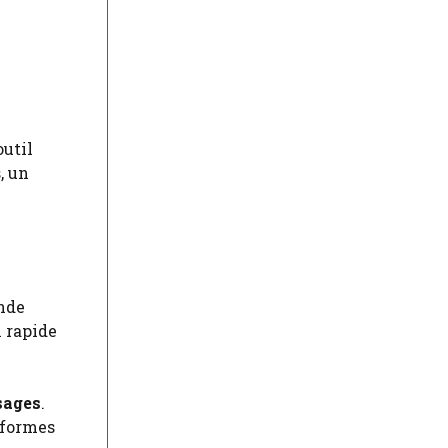
outil
, un
onde
n rapide
sages
.
eformes