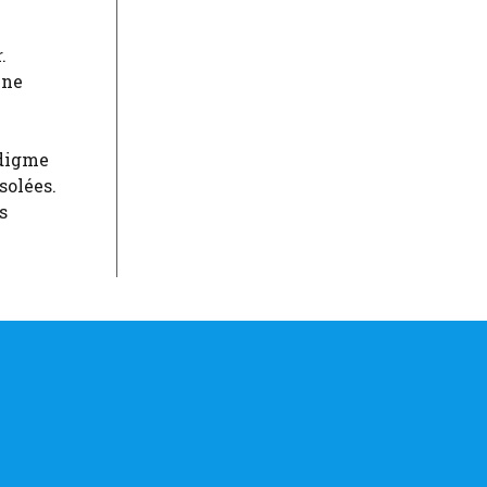
.
 ne
adigme
solées.
s