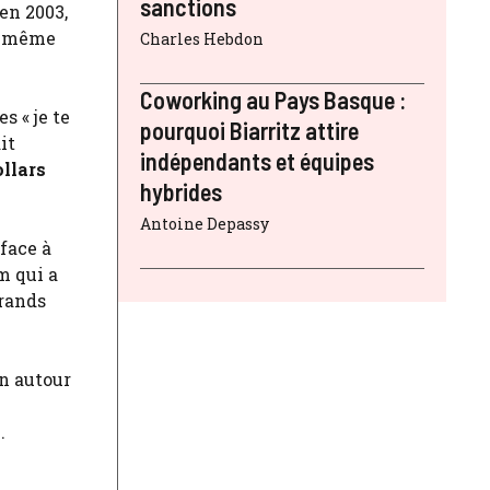
sanctions
en 2003,
ée même
Charles Hebdon
Coworking au Pays Basque :
s « je te
pourquoi Biarritz attire
it
indépendants et équipes
llars
hybrides
Antoine Depassy
 face à
m qui a
grands
on autour
.