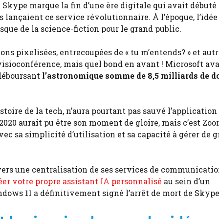
e Skype marque la fin d’une ère digitale qui avait débuté 
 lançaient ce service révolutionnaire. À l’époque, l’id
sque de la science-fiction pour le grand public.
s pixelisées, entrecoupées de « tu m’entends? » et autre
a visioconférence, mais quel bond en avant ! Microsoft ava
n déboursant
l’astronomique somme de 8,5 milliards de do
stoire de la tech, n’aura pourtant pas sauvé l’application
020 aurait pu être son moment de gloire, mais c’est Zoo
ec sa simplicité d’utilisation et sa capacité à gérer de 
 vers une centralisation de ses services de communicati
er votre propre assistant IA personnalisé
au sein d’un
ndows 11 a définitivement signé l’arrêt de mort de Skype