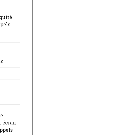
quité
ppels
ic
ne
r écran
appels