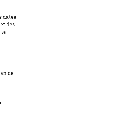
s datée
 et des
 sa
lan de
u
.