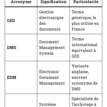
Acronyme
Signification
Particularité
Gestion
Terme
électronique
générique, le
GED
des
plus utilisé en
documents
France
Terme
Document
international
DMS
Management
équivalent à
System
GED
Variante
Electronic
anglaise,
EDM
Document
souvent
Management
synonyme de
DMS
Spécialiste de
Système
l’archivage à