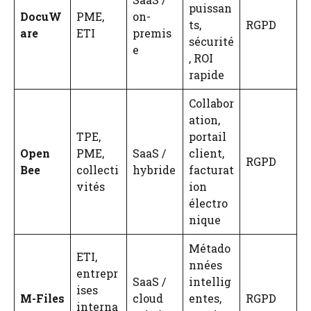
puissan
DocuW
PME,
on-
ts,
RGPD
are
ETI
premis
sécurité
e
, ROI
rapide
Collabor
ation,
TPE,
portail
Open
PME,
SaaS /
client,
RGPD
Bee
collecti
hybride
facturat
vités
ion
électro
nique
Métado
ETI,
nnées
entrepr
SaaS /
intellig
ises
M-Files
cloud
entes,
RGPD
interna