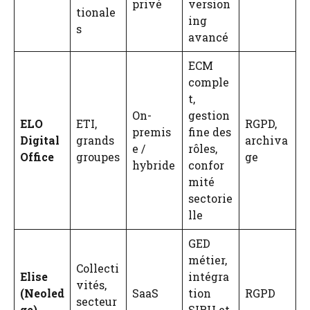
privé
version
tionale
ing
s
avancé
ECM
comple
t,
On-
gestion
ELO
ETI,
RGPD,
premis
fine des
Digital
grands
archiva
e /
rôles,
Office
groupes
ge
hybride
confor
mité
sectorie
lle
GED
métier,
Collecti
Elise
intégra
vités,
(Neoled
SaaS
tion
RGPD
secteur
ge)
SIRH et