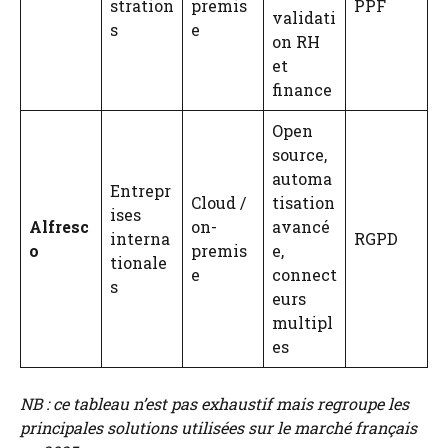
stration
premis
PPF
validati
s
e
on RH
et
finance
Open
source,
automa
Entrepr
Cloud /
tisation
ises
Alfresc
on-
avancé
interna
RGPD
o
premis
e,
tionale
e
connect
s
eurs
multipl
es
NB : ce tableau n’est pas exhaustif mais regroupe les
principales solutions utilisées sur le marché français