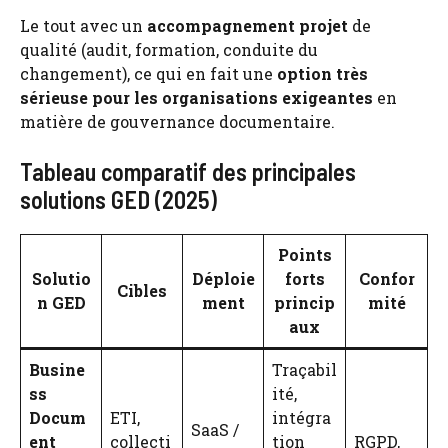
Le tout avec un
accompagnement projet
de
qualité (audit, formation, conduite du
changement), ce qui en fait une
option très
sérieuse pour les organisations exigeantes
en
matière de gouvernance documentaire.
Tableau comparatif des principales
solutions GED (2025)
Points
Solutio
Déploie
forts
Confor
Cibles
n GED
ment
princip
mité
aux
Busine
Traçabil
ss
ité,
Docum
ETI,
intégra
SaaS /
ent
collecti
tion
RGPD,