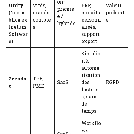
on-
Unity
vités,
ERP,
valeur
premis
(Nexpu
grands
circuits
probant
e /
blica ex
compte
personn
e
hybride
Inetum
s
alisés,
Softwar
support
e)
expert
Simplic
ité,
automa
tisation
Zeendo
TPE,
SaaS
des
RGPD
c
PME
facture
s, gain
de
temps
Workflo
ws
SaaS /