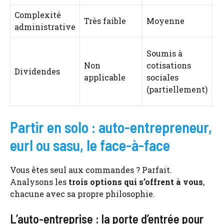
Complexité
Très faible
Moyenne
M
administrative
Soumis à
N
Non
cotisations
à
Dividendes
applicable
sociales
c
(partiellement)
so
Partir en solo : auto-entrepreneur,
eurl ou sasu, le face-à-face
Vous êtes seul aux commandes ? Parfait.
Analysons les
trois options qui s’offrent à vous
,
chacune avec sa propre philosophie.
L’auto-entreprise : la porte d’entrée pour