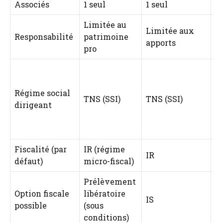
Associés
1 seul
1 seul
1 
Limitée au
Limitée aux
L
Responsabilité
patrimoine
apports
a
pro
Régime social
A
TNS (SSI)
TNS (SSI)
dirigeant
sa
Fiscalité (par
IR (régime
IR
IS
défaut)
micro-fiscal)
Prélèvement
Option fiscale
libératoire
I
IS
possible
(sous
(
conditions)