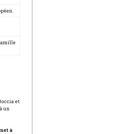
opéen.
famille
Boccia et
 à un
met à