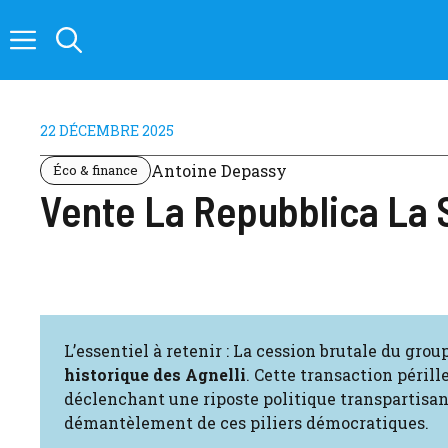
Aller
au
contenu
22 DÉCEMBRE 2025
Antoine Depassy
Éco & finance
Vente La Repubblica La 
L’essentiel à retenir : La cession brutale du gro
historique des Agnelli
. Cette transaction péril
déclenchant une riposte politique transpartisane
démantèlement de ces piliers démocratiques.