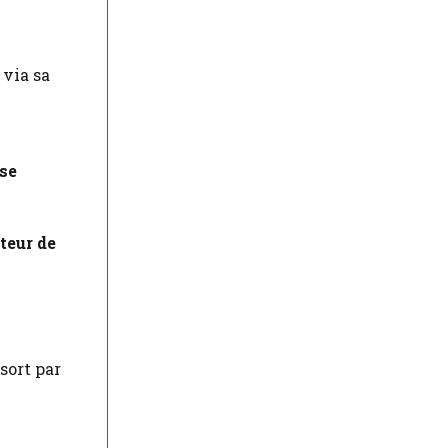
 via sa
 se
teur de
 sort par