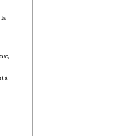
 la
nat,
nt à