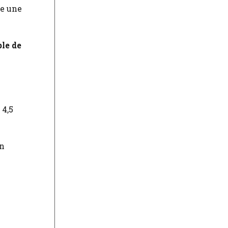
ce une
ble de
 4,5
on