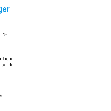
ger
. On
ritiques
sque de
té