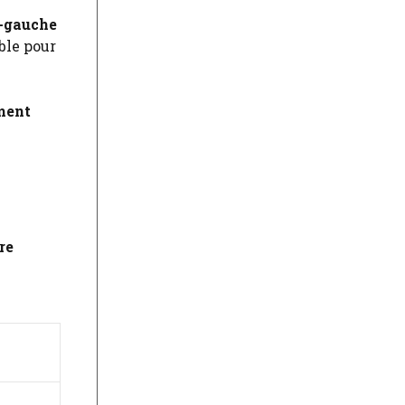
e-gauche
ble pour
hment
re