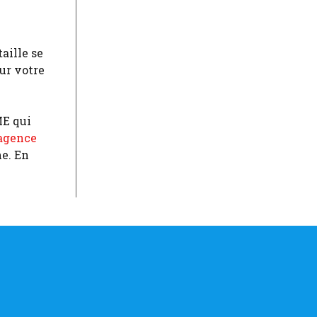
taille se
sur votre
ME qui
agence
ne. En