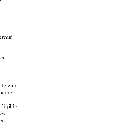
evrait
as
 de voir
panier.
ligible.
les
es