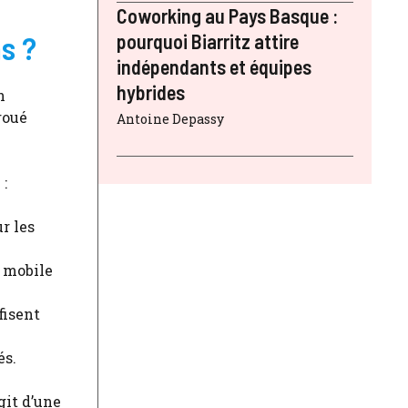
Coworking au Pays Basque :
s ?
pourquoi Biarritz attire
indépendants et équipes
hybrides
n
roué
Antoine Depassy
 :
r les
e mobile
fisent
és.
agit d’une