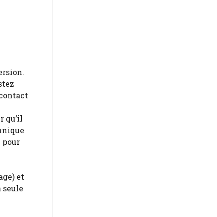
version.
stez
 contact
 qu’il
chnique
n pour
x
age) et
a seule