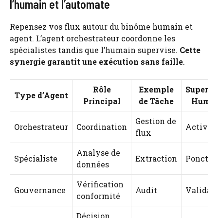
l’humain et l’automate
Repensez vos flux autour du binôme humain et
agent. L’agent orchestrateur coordonne les
spécialistes tandis que l’humain supervise.
Cette
synergie garantit une exécution sans faille
.
Rôle
Exemple
Supervi
Type d’Agent
Principal
de Tâche
Humai
Gestion de
Orchestrateur
Coordination
Active
flux
Analyse de
Spécialiste
Extraction
Ponctue
données
Vérification
Gouvernance
Audit
Validat
conformité
Décision