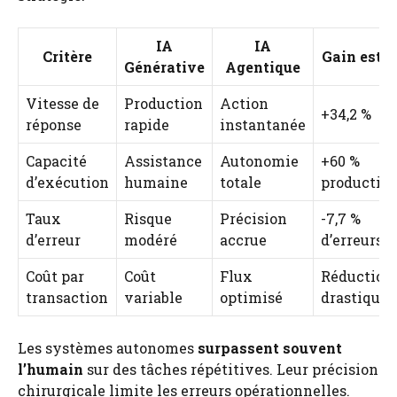
IA
IA
Critère
Gain esti
Générative
Agentique
Vitesse de
Production
Action
+34,2 %
réponse
rapide
instantanée
Capacité
Assistance
Autonomie
+60 %
d’exécution
humaine
totale
productivi
Taux
Risque
Précision
-7,7 %
d’erreur
modéré
accrue
d’erreurs
Coût par
Coût
Flux
Réduction
transaction
variable
optimisé
drastique
Les systèmes autonomes
surpassent souvent
l’humain
sur des tâches répétitives. Leur précision
chirurgicale limite les erreurs opérationnelles.