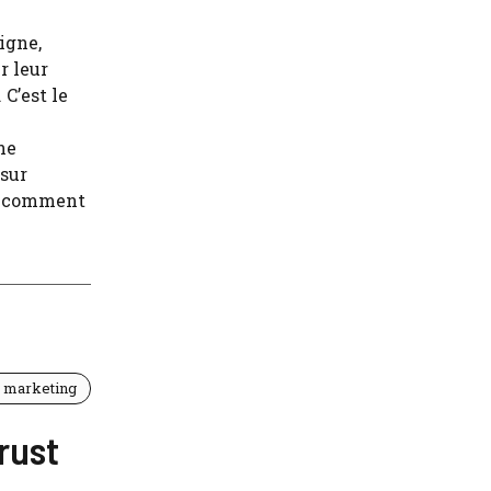
igne,
r leur
C’est le
ne
sur
nt comment
t marketing
rust