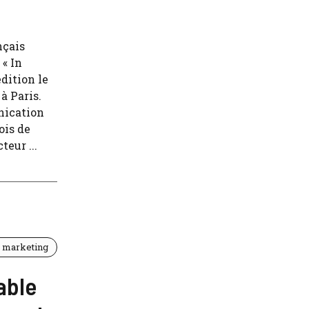
nçais
 « In
dition le
à Paris.
nication
ois de
teur ...
t marketing
able