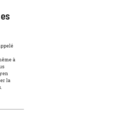
ies
appelé
 même à
us
oyen
er la
.