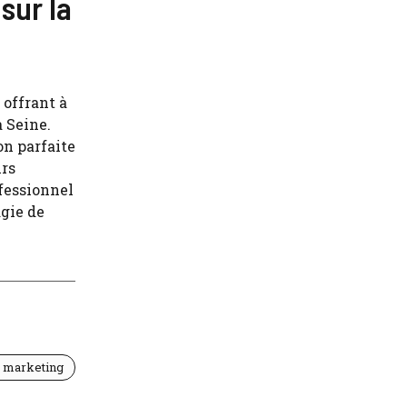
sur la
 offrant à
a Seine.
on parfaite
irs
fessionnel
agie de
t marketing