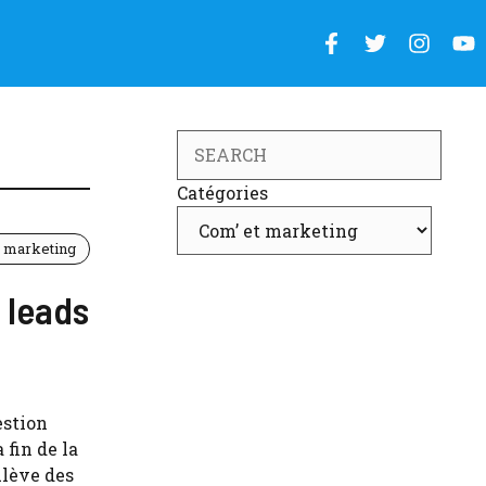
Search
Catégories
t marketing
 leads
estion
 fin de la
ulève des