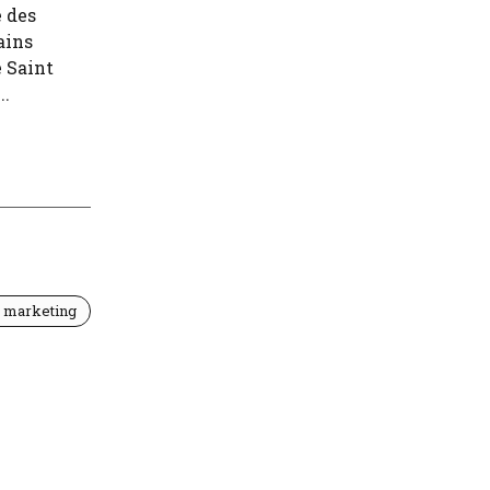
 des
ains
 Saint
..
t marketing