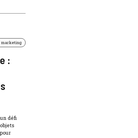
t marketing
e :
ls
un défi
objets
 pour