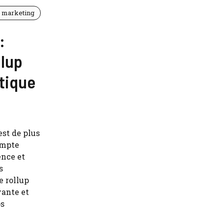
t marketing
:
llup
tique
est de plus
ompte
ence et
s
e rollup
ante et
os