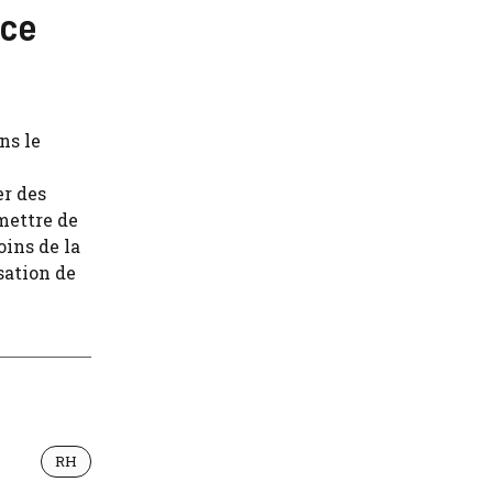
ice
ns le
er des
mettre de
oins de la
isation de
RH