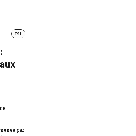
RH
:
 aux
ène
 menée par