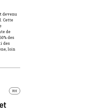
st devenu
. Cette
e
nte de
 60% des
i des
ne, loin
RH
et