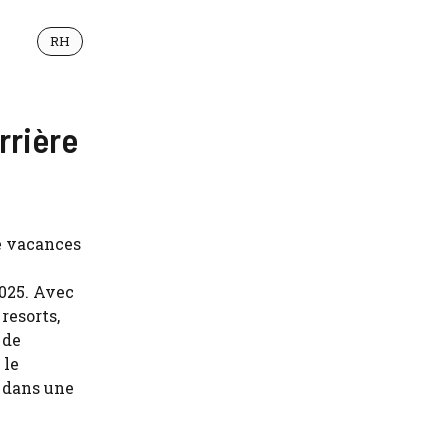
RH
rrière
de vacances
025. Avec
resorts,
 de
 le
t dans une