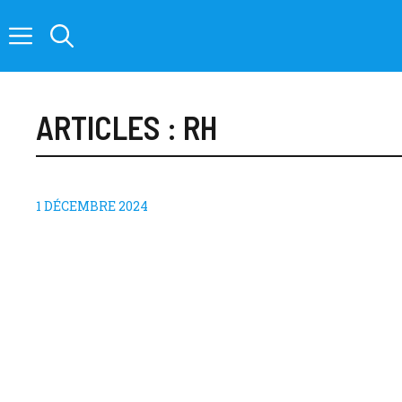
Aller
au
contenu
ARTICLES :
RH
1 DÉCEMBRE 2024