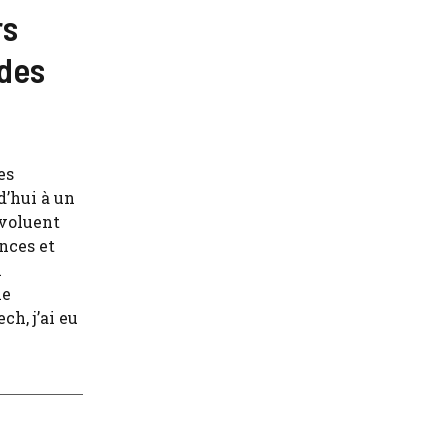
rs
 des
es
d’hui à un
évoluent
nces et
l
ne
ch, j’ai eu