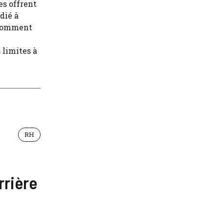
es offrent
dié à
 comment
 limites à
RH
rrière