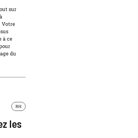
out sur
à
. Votre
ssus
 à ce
pour
tage du
RH
z les