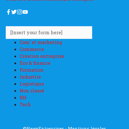
[Insert your form here]
Com' et marketing
Commerce
Création entreprise
Éco & finance
Formation
Industrie
Logistique
Non classé
RH
Tech
©NewsEntreprises -
Mentions légales