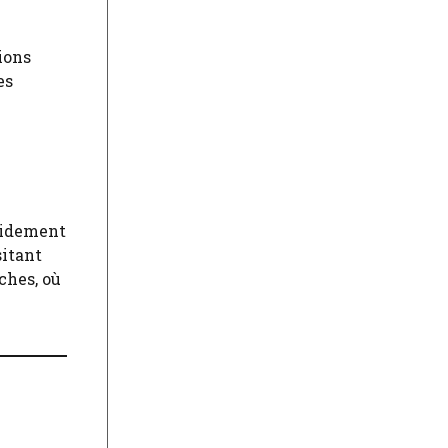
ions
es
apidement
sitant
ches, où