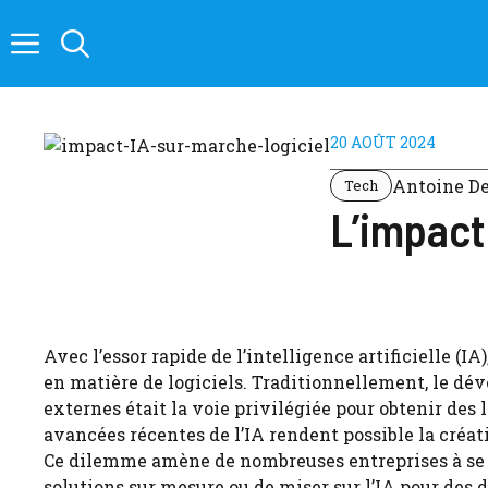
Aller
au
contenu
20 AOÛT 2024
Antoine D
Tech
L’impact 
Avec l’essor rapide de l’intelligence artificielle (I
en matière de logiciels. Traditionnellement, le dé
externes était la voie privilégiée pour obtenir des 
avancées récentes de l’IA rendent possible la créat
Ce dilemme amène de nombreuses entreprises à se de
solutions sur mesure ou de miser sur l’IA pour des