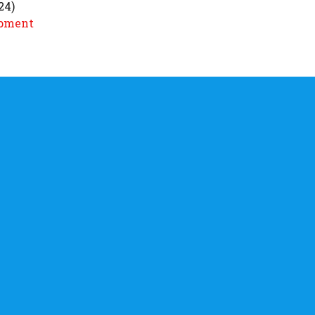
24)
opment