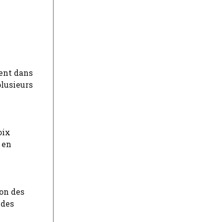
ment dans
plusieurs
oix
 en
ion des
 des