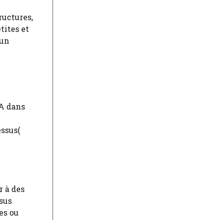
ructures,
tites et
 un
IA dans
ssus​(
r à des
ssus
es ou