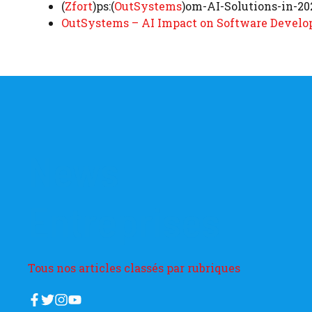
(
Zfort
)ps:​(
OutSystems
)om-AI-Solutions-in-20
OutSystems – AI Impact on Software Devel
News
Entreprises
Tous nos articles classés par rubriques