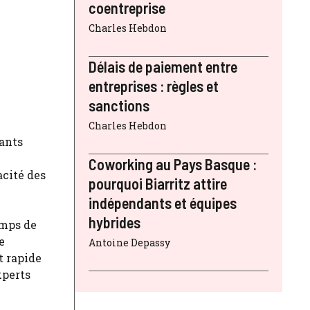
coentreprise
Charles Hebdon
Délais de paiement entre
entreprises : règles et
sanctions
Charles Hebdon
sants
Coworking au Pays Basque :
acité des
pourquoi Biarritz attire
indépendants et équipes
hybrides
emps de
e
Antoine Depassy
t rapide
xperts