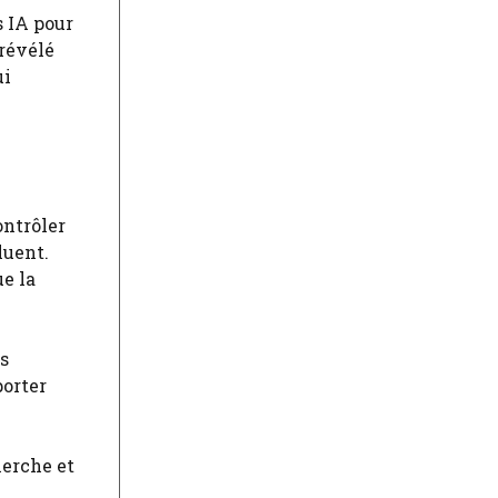
s IA pour
 révélé
ui
ontrôler
luent.
ue la
s
porter
herche et