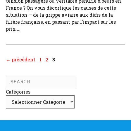
tension passagère ou véritable pénurie d’oeufs en
France ? On vous décortique les causes de cette
situation — de la grippe aviaire aux défis de la
filière française, en passant par l’impact sur les
prix ...
Page
Page
Page
←
précédent
1
2
3
Search
Catégories