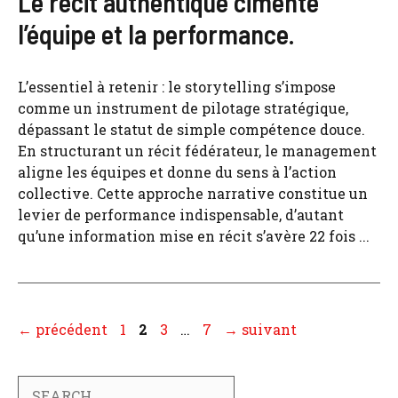
Le récit authentique cimente
l’équipe et la performance.
L’essentiel à retenir : le storytelling s’impose
comme un instrument de pilotage stratégique,
dépassant le statut de simple compétence douce.
En structurant un récit fédérateur, le management
aligne les équipes et donne du sens à l’action
collective. Cette approche narrative constitue un
levier de performance indispensable, d’autant
qu’une information mise en récit s’avère 22 fois ...
Page
Page
Page
Page
←
précédent
1
2
3
…
7
→
suivant
Search